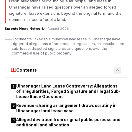
Fresh allegations surrounding a municipal land lease in
The proposed law seeks to amend the Foreign Contribution
Ulhasnagar have raised questions over an alleged forged
(Regulation) Act, 2010, or FCRA, which regulates the manner in
signature, lease extensions beyond the original term and the
which non-governmental organisations, charitable trusts,
commercial use of public land.
religious institutions, educational organisations and
Sprouts News Network
1 August 2026
associations receive and utilise foreign contributions in India.
Documents linked to a municipal land lease in Ulhasnagar have
The government says the changes are meant to increase
triggered allegations of procedural irregularities, an unauthorised
accountability in foreign funding. But opposition parties, non-
sub-lease, disputed signatures and questions over the
governmental organisations, churches and civil society groups
commercial use of public property.
say the proposals could significantly increase the power of the
executive over organisations which receive overseas
Contents
donations.
Ulhasnagar Land Lease Controversy: Allegations
1
of Irregularities, Forged Signature and Illegal Sub-
Lease Raise Questions
Revenue-sharing arrangement draws scrutiny in
2
Ulhasnagar land lease case
Alleged deviation from original public purpose and
3
additional land allocation