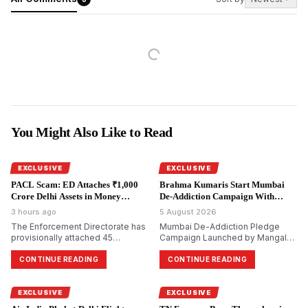
You Might Also Like to Read
EXCLUSIVE
EXCLUSIVE
PACL Scam: ED Attaches ₹1,000
Brahma Kumaris Start Mumbai
Crore Delhi Assets in Money
De-Addiction Campaign With
Laundering Probe.
National Goal.
3 hours ago
5 August 2026
The Enforcement Directorate has
Mumbai De-Addiction Pledge
provisionally attached 45
Campaign Launched by Mangal
immovable properties worth
Prabhat Lodha; Brahma Kumaris
₹999.6 crore in Delhi in its ongoing
Aim to Reach 10 Crore Citizens
CONTINUE READING
CONTINUE READING
money laundering probe into the
alleged ₹48,000 crore PACL
collective investment scam.
EXCLUSIVE
EXCLUSIVE