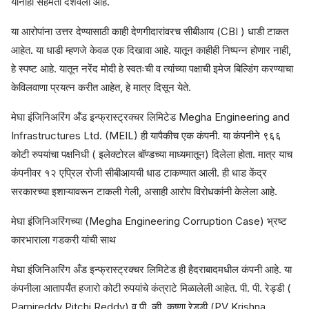
यांनीही सहमती दर्शवली आहे.
या आरोपांना उत्तर देण्यासाठी काही देणगीदारांवरच सीबीआय (CBI ) धाडी टाकत
आहेत. या धाडी म्हणजे केवळ एक दिखावा आहे. यातून काहीही निष्पन्न होणार नाही,
हे स्पष्ट आहे. यातून नरेंद मोदी हे स्वतःची व त्यांच्या पक्षाची इमेज बिल्डिंग करण्याचा
केविलवाणा प्रयत्न करीत आहेत, हे मात्र दिसून येते.
मेघा इंजिनिअरिंग अँड इन्फ्रास्ट्रक्चर लिमिटेड Megha Engineering and
Infrastructures Ltd. (MEIL) ही यापैकीच एक कंपनी. या कंपनीने ९६६
कोटी रुपयांचा पक्षनिधी ( इलेक्टोरल बॉण्डच्या माध्यमातून) दिलेला होता. मात्र याच
कंपनीवर १२ एप्रिल रोजी सीबीआयची धाड टाकण्यात आली. ही धाड केंद्र
सरकारच्या इशाऱ्यावरून टाकली गेली, असाही आरोप विरोधकांनी केलेला आहे.
मेघा इंजिनिअरिंगच्या (Megha Engineering Corruption Case) भ्रष्ट
कारभाराला गडकरी यांची साथ
मेघा इंजिनिअरिंग अँड इन्फ्रास्ट्रक्चर लिमिटेड ही हैदराबादमधील कंपनी आहे. या
कंपनीला आतापर्यंत हजारो कोटी रुपयांचे कंत्राटे मिळालेली आहेत. पी. पी. रेड्डी (
Pamireddy Pitchi Reddy) व पी. व्ही. कृष्णा रेड्डी (PV Krishna