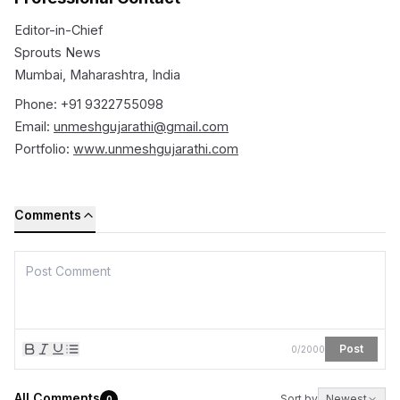
Editor-in-Chief
Sprouts News
Mumbai, Maharashtra, India
Phone: +91 9322755098
Email:
unmeshgujarathi@gmail.com
Portfolio:
www.unmeshgujarathi.com
Comments
Post
0
/
2000
All Comments
Sort by
Newest
0