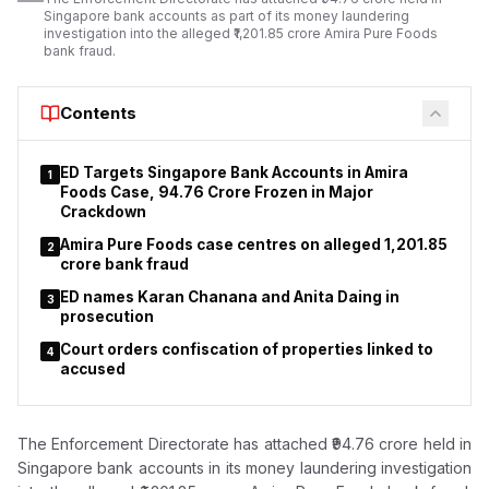
used forged identity documents in the land transaction.
Singapore bank accounts as part of its money laundering
investigation into the alleged ₹1,201.85 crore Amira Pure Foods
bank fraud.
Contents
ED Targets Singapore Bank Accounts in Amira
1
Foods Case, ₹94.76 Crore Frozen in Major
Crackdown
Amira Pure Foods case centres on alleged ₹1,201.85
2
crore bank fraud
ED names Karan Chanana and Anita Daing in
3
prosecution
Court orders confiscation of properties linked to
4
accused
The Enforcement Directorate has attached ₹94.76 crore held in
Singapore bank accounts in its money laundering investigation