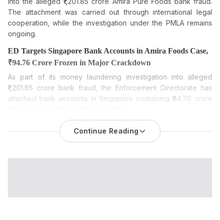
into the alleged ₹1,201.85 crore Amira Pure Foods bank fraud.
The attachment was carried out through international legal
cooperation, while the investigation under the PMLA remains
ongoing.
ED Targets Singapore Bank Accounts in Amira Foods Case,
₹94.76 Crore Frozen in Major Crackdown
As part of its money laundering investigation into alleged
₹1,201.85 crore bank fraud, the Enforcement Directorate has
attached bank accounts in Singapore containing ₹94.76 crore
for Amira Pure Foods Private Limited.
The Enforcement Directorate (ED) has provisionally attached
Continue Reading
foreign bank balances worth ₹94.76 crore held at the
Bank of
Singapore in the Amira Pure Foods money laundering cas
e.
The funds are attached to Amira Pure Foods Private Limited, its
former executives and associated entities as part of an
ongoing investigation into an alleged large-scale bank fraud,
the agency said.
The ED said the attached funds are in the name of Karan
Chanana, Amira Foods Pte. Ltd. and Ananntya Pte. Ltd. The