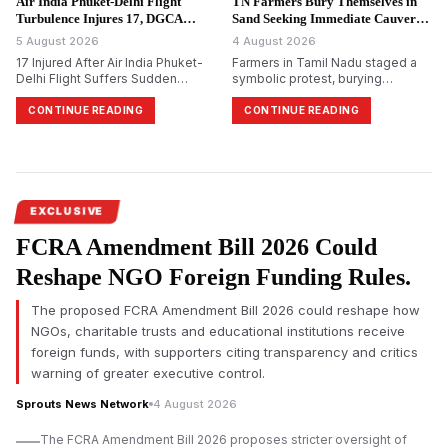
Air India Phuket-Delhi Flight
TN Farmers Bury Themselves in
Turbulence Injures 17, DGCA
Sand Seeking Immediate Cauvery
Probes.
Water.
5 August 2026
4 August 2026
17 Injured After Air India Phuket-
Farmers in Tamil Nadu staged a
Delhi Flight Suffers Sudden
symbolic protest, burying
Altitude Drop
themselves in sand in
Tiruchirappalli, demanding
CONTINUE READING
CONTINUE READING
immediate release of Cauvery
water and reiterating their
opposition to Karnataka&rsquo;s
proposed Mekedatu dam project.
EXCLUSIVE
FCRA Amendment Bill 2026 Could
Reshape NGO Foreign Funding Rules.
The proposed FCRA Amendment Bill 2026 could reshape how
NGOs, charitable trusts and educational institutions receive
foreign funds, with supporters citing transparency and critics
warning of greater executive control.
Sprouts News Network
4 August 2026
The FCRA Amendment Bill 2026 proposes stricter oversight of