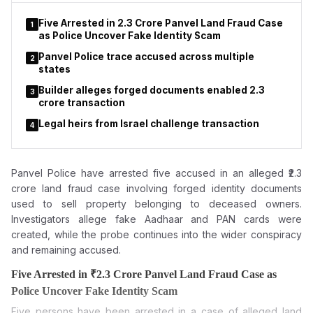
while subsequent commercial arrangements have become the
focus of controversy.
Five Arrested in ₹2.3 Crore Panvel Land Fraud Case
1
as Police Uncover Fake Identity Scam
Panvel Police trace accused across multiple
2
states
Builder alleges forged documents enabled ₹2.3
3
crore transaction
Legal heirs from Israel challenge transaction
4
Panvel Police have arrested five accused in an alleged ₹2.3
crore land fraud case involving forged
identity documents
used to sell property belonging to deceased owners.
Investigators allege fake Aadhaar and PAN cards were
created, while the probe continues into the wider conspiracy
and remaining accused.
Five Arrested in ₹2.3 Crore Panvel Land Fraud Case as
Police Uncover Fake Identity Scam
Five persons have been arrested in a case of alleged land