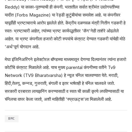
Reddy) या काका-पुतण्याची ही कंपनी. भातातील सर्वात श्रीमंत उद्योगपतींच्या
यादीत (Forbs Magazine) या रेड्डी कुटुंबीयांचा समावेश आहे. या कंपनीवर
यापूर्वीही भ्रष्टाचाराचे आरोप झालेले होते. केंद्रीय दळणवळ मंत्री नितीन गडकरी हे
स्वतः भ्रष्टाचारी आहेत, त्यांच्या भ्रष्ट कार्यपद्धतीवर 'कॅग'नेही ताशेरे ओढलेले
आहेत. या भ्रष्ट कंपनीला हजारो कोटी रुपयांचे कंत्राट देण्यात गडकरी यांचेही मोठे
'अर्थ'पूर्ण योगदान आहे.
मेघा इंजिनिअरिंगने इलेक्टोरल बॉण्डच्या माध्यमातून देणग्या दिल्यानंतर त्यांना हजारो
कोटींचे कंत्राट मिळालेले आहे. याच मुख्य parental कंपनीच्या वतीने Tv9
Network (TV9 Bharatvarsha) हे न्यूज चॅनेल चालवण्यात येते. मराठी,
हिंदी,तेलगू, कन्नड, गुजराती, बंगाली व इतर भाषेतही हे चॅनेल चालवले जाते.
सरकारी दरबारात लायझनिंग करण्यासाठी व स्वतःची काळी कृत्ये लपविण्यासाठी या
चॅनेलचा वापर केला जातो, अशी माहितीही 'स्प्राऊट्स'ला मिळालेली आहे.
BMC