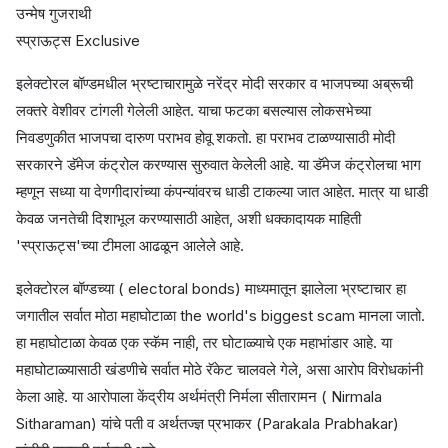
उन्मेष गुजराथी
स्प्राऊट्स Exclusive
इलेक्टोरल बॉण्डमधील भ्रष्टाचारामुळे नरेंद्र मोदी सरकार व भाजपच्या अब्रूची
लक्तरे वेशीवर टांगली गेलेली आहेत. याचा फटका बसल्यास लोकसभेच्या
निवडणुकीत भाजपचा दारुण पराभव होवू शकतो. हा पराभव टाळण्यासाठी मोदी
सरकारने डॅमेज कंट्रोल करण्यास सुरुवात केलेली आहे. या डॅमेज कंट्रोलचा भाग
म्हणून सध्या या देणगीदारांच्या कंपन्यांवरच धाडी टाकल्या जात आहेत. मात्र या धाडी
केवळ जनतेची दिशाभूल करण्यासाठी आहेत, अशी धक्कादायक माहिती
'स्प्राऊट्स'च्या टीमला आढळून आलेले आहे.
इलेक्टोरल बॉण्डच्या ( electoral bonds) माध्यमातून झालेला भ्रष्टाचार हा
जगातील सर्वात मोठा महाघोटाळा the world's biggest scam मानला जातो.
हा महाघोटाळा केवळ एक स्कॅम नाही, तर घोटाळ्याचे एक महाभांडार आहे. या
महाघोटाळ्यासाठी खंडणीचे सर्वात मोठे रॅकेट चालवले गेले, असा आरोप विरोधकांनी
केला आहे. या आरोपाला केंद्रीय अर्थमंत्री निर्मला सीतारामन ( Nirmala
Sitharaman) यांचे पती व अर्थतज्ज्ञ प्रभाकर (Parakala Prabhakar)