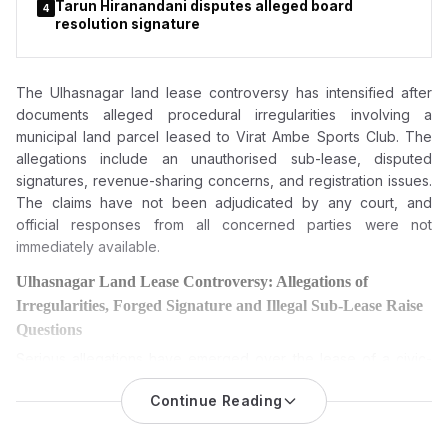
Tarun Hiranandani disputes alleged board
4
resolution signature
The Ulhasnagar land lease controversy has intensified after
documents alleged procedural irregularities involving a
municipal land parcel leased to Virat Ambe Sports Club. The
allegations include an unauthorised sub-lease, disputed
signatures, revenue-sharing concerns, and registration issues.
The claims have not been adjudicated by any court, and
official responses from all concerned parties were not
immediately available.
Ulhasnagar Land Lease Controversy: Allegations of
Irregularities, Forged Signature and Illegal Sub-Lease Raise
Questions
Serious allegations have emerged over the lease of a civic-
owned land parcel in Ulhasnagar, with claims of financial
Continue Reading
irregularities, an alleged illegal sub-lease, forgery
and misuse
of public property. The matter has intensified after
businessman Tarun Hiranandani disputed the authenticity of his