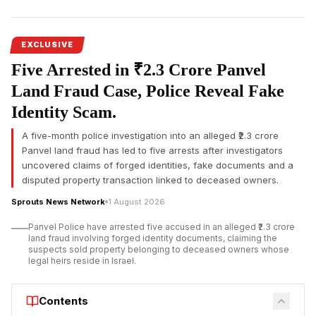
alleged signature on a board resolution.
The
Ulhasnagar land lease controversy
has sparked fresh
EXCLUSIVE
scrutiny after documents
surfaced alleging significant
Five Arrested in ₹2.3 Crore Panvel
irregularities involving a municipal land parcel owned by the
Ulhasnagar Municipal Corporation (UMC). The allegations
Land Fraud Case, Police Reveal Fake
concern Virat Ambe Sports Club, GSGS Foundation, and
Identity Scam.
associated entities over the use and leasing of public land.
A five-month police investigation into an alleged ₹2.3 crore
According to documents reviewed, the allegations extend
Panvel land fraud has led to five arrests after investigators
beyond financial concerns and include claims of an allegedly
uncovered claims of forged identities, fake documents and a
illegal sub-lease, non-registration of a long-term agreement,
disputed property transaction linked to deceased owners.
procedural violations, and an alleged forged signature. The
claims have not been adjudicated by a competent court, and
Sprouts News Network
1 August 2026
responses from all concerned parties were not immediately
Panvel Police have arrested five accused in an alleged ₹2.3 crore
available.
land fraud involving forged identity documents, claiming the
suspects sold property belonging to deceased owners whose
The disputed property was reportedly leased to Virat Ambe
legal heirs reside in Israel.
Sports Club under an agreement dated 4 February 2015 for a
period of 30 years. Documents indicate that UMC receives an
Contents
annual lease amount of ₹6,04,999 under the arrangement,