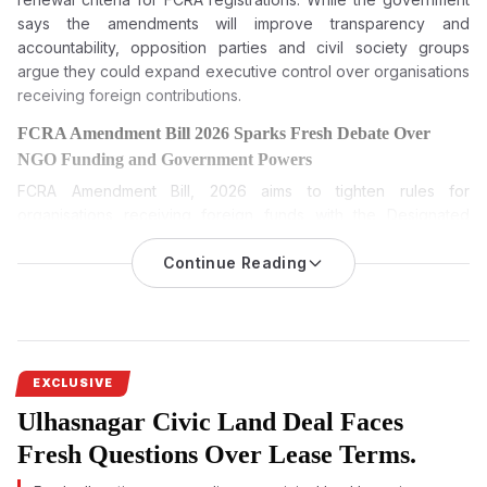
says the amendments will improve transparency and
accountability, opposition parties and civil society groups
argue they could expand executive control over organisations
receiving foreign contributions.
FCRA Amendment Bill 2026 Sparks Fresh Debate Over
NGO Funding and Government Powers
FCRA Amendment Bill, 2026
aims to tighten rules for
organisations receiving foreign funds with the Designated
Authority and broaden disclosure norms, leading to political
opposition and fears among NGOs.
Continue Reading
The FCRA Amendment Bill 2026 is among the most keenly
watched pieces of legislation during the current Monsoon
Session of Parliament. While the Centre has described it as a
transparency measure, opposition parties and civil society
EXCLUSIVE
groups have questioned its broader implications. Sprouts
Ulhasnagar Civic Land Deal Faces
News investigates the proposed amendments, the debate
surrounding them and what the legislation could mean if
Fresh Questions Over Lease Terms.
passed.